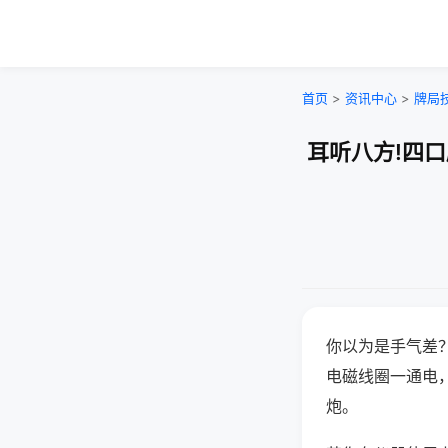
首页
>
资讯中心
>
牌局
耳听八方!四
你以为是手气差
电磁线圈一通电
炮。