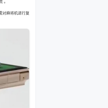
流 。
需对麻将机进行复