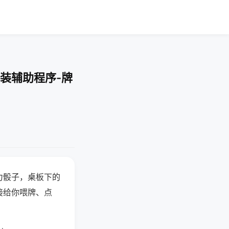
装辅助程序-牌
力骰子，桌板下的
接给你喂牌、点