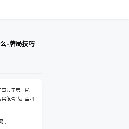
么-牌局技巧
了事过了第一局。
现实很骨感。至四
流 。