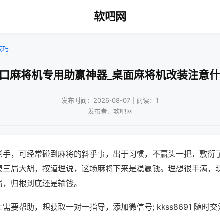
软吧网
技巧
四口麻将机专用助赢神器_桌面麻将机改装注意什
发布时间：2026-08-07｜阅读：1
发布者：软吧网
老手，可经常碰到麻将的斜乎事，出于习惯，不赢头一把，敷衍
摸三局大胡，按道理说，这场麻将下来是稳赢钱。理想很丰满，
局，归根到底还是输钱。
需要帮助，想获取一对一指导，添加微信号; kkss8691 随时交