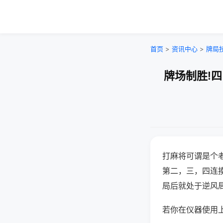
首页
>
资讯中心
>
牌局
牌场制胜!
打麻将可谓是个
第二，三，四连
局后就处于逆风
若你在仪器使用上