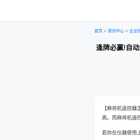
首页
>
资讯中心
>
企业
逢牌必赢!自
【麻将机遥控器
高。而麻将机遥
若你在仪器使用上