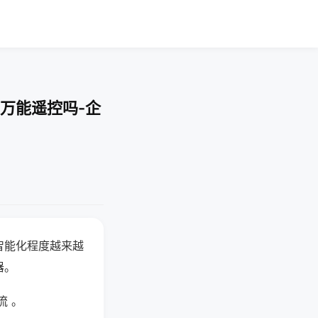
万能遥控吗-企
智能化程度越来越
器。
流 。