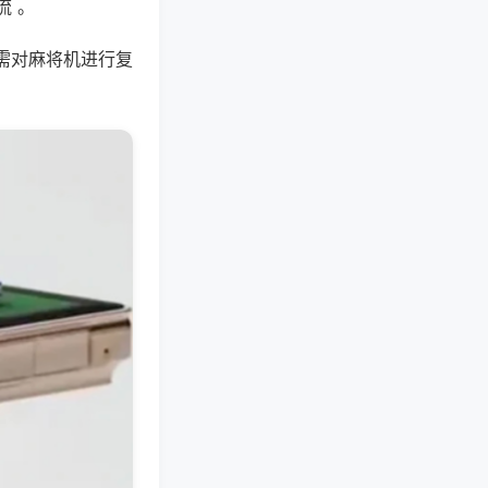
流 。
需对麻将机进行复