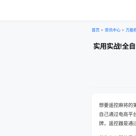
首页
>
资讯中心
>
万能
实用实战!全
想要遥控麻将的
自己通过电商平
牌，遥控器是通