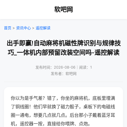
软吧网
首页
>
资讯中心
>
遥控解读
出手即赢!自动麻将机磁性牌识别与规律技
巧_一体机内部预留改装空间吗-遥控解读
发布时间：2026-08-06｜阅读：1
发布者：软吧网
你以为是手气差？错了，你坐的麻将机，底板里埋满
了铜线圈！他们早就换了磁力骰子，桌板下的电磁线
圈一通电，想要几点就几点。后台那小子戴着蓝牙耳
机，遥控器一按，直接给你喂牌、点炮。