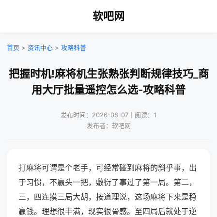
软吧网
首页
>
资讯中心
>
攻略科普
把握时机!麻将机生张熟张判断规律技巧_商
用大厅批量遥控怎么选-攻略科普
发布时间：2026-08-07｜阅读：1
发布者：软吧网
打麻将可谓是个老手，可经常碰到麻将的斜乎事，出
于习惯，不赢头一把，敷衍了事过了第一局。第二，
三，四连摸三局大胡，按道理说，这场麻将下来是稳
赢钱。理想很丰满，现实很骨感。至四局后就处于逆