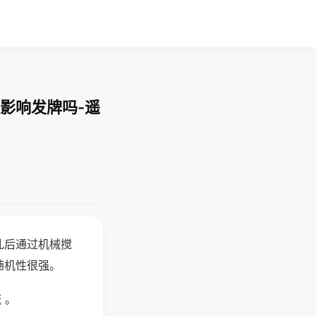
影响发牌吗-遥
乱后通过机械搅
随机性很强。
 。