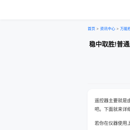
首页
>
资讯中心
>
万能
稳中取胜!普
遥控器主要就是
吧。下面就来详
若你在仪器使用上