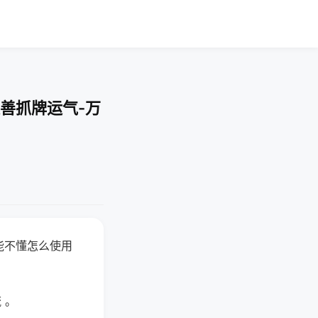
善抓牌运气-万
能不懂怎么使用
 。