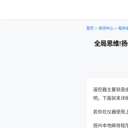
首页
>
资讯中心
>
程序
全局思维!
遥控器主要就是
吧。下面就来详
若你在仪器使用上
扬州本地麻将程