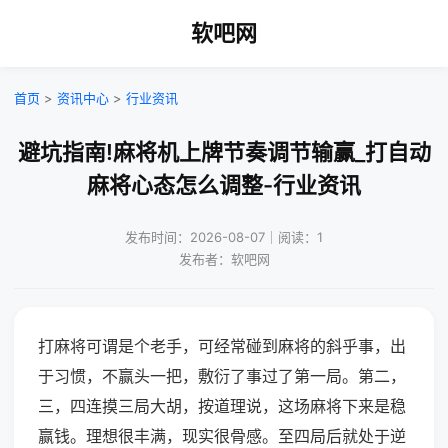
软吧网
首页
>
资讯中心
>
行业资讯
避坑指南!麻将机上牌节奏调节输赢_打自动
麻将心态怎么调整-行业资讯
发布时间：2026-08-07｜阅读：1
发布者：软吧网
打麻将可谓是个老手，可经常碰到麻将的斜乎事，出
于习惯，不赢头一把，敷衍了事过了第一局。第二，
三，四连摸三局大胡，按道理说，这场麻将下来是稳
赢钱。理想很丰满，现实很骨感。至四局后就处于逆