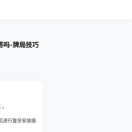
将吗-牌局技巧
 。
机进行复杂安装操