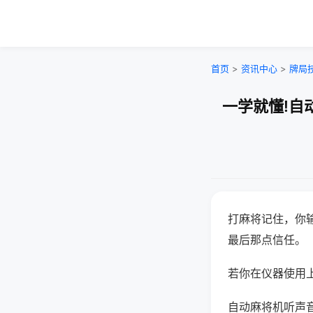
首页
>
资讯中心
>
牌局
一学就懂!自
打麻将记住，你
最后那点信任。
若你在仪器使用上
自动麻将机听声