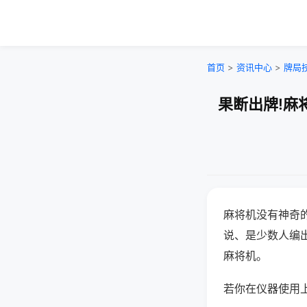
首页
>
资讯中心
>
牌局
果断出牌!麻
麻将机没有神奇的
说、是少数人编
麻将机。
若你在仪器使用上