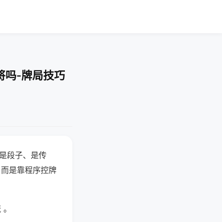
将吗-牌局技巧
半是段子、是传
，而是靠程序控牌
 。