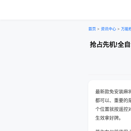
首页
>
资讯中心
>
万能
抢占先机!全
最新款免安装麻
都可以、重要的是
个位置就按遥控
生效拿好牌。