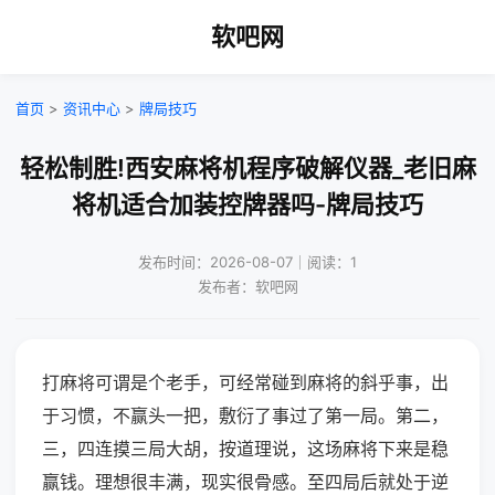
软吧网
首页
>
资讯中心
>
牌局技巧
轻松制胜!西安麻将机程序破解仪器_老旧麻
将机适合加装控牌器吗-牌局技巧
发布时间：2026-08-07｜阅读：1
发布者：软吧网
打麻将可谓是个老手，可经常碰到麻将的斜乎事，出
于习惯，不赢头一把，敷衍了事过了第一局。第二，
三，四连摸三局大胡，按道理说，这场麻将下来是稳
赢钱。理想很丰满，现实很骨感。至四局后就处于逆