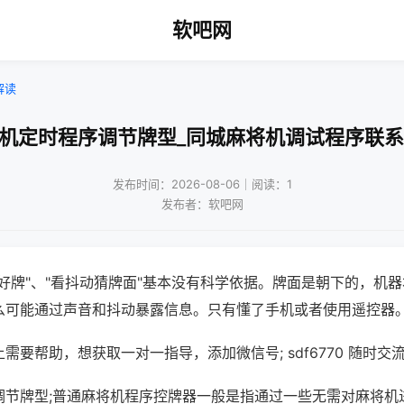
软吧网
解读
将机定时程序调节牌型_同城麻将机调试程序联系
发布时间：2026-08-06｜阅读：1
发布者：软吧网
好牌"、"看抖动猜牌面"基本没有科学依据。牌面是朝下的，机
么可能通过声音和抖动暴露信息。只有懂了手机或者使用遥控器
需要帮助，想获取一对一指导，添加微信号; sdf6770 随时交流
调节牌型;普通麻将机程序控牌器一般是指通过一些无需对麻将机