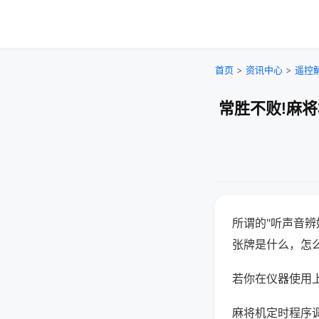
首页
>
资讯中心
>
遥控
常胜不败!麻
所谓的"听声音辨
张牌是什么，怎
若你在仪器使用上
麻将机定时程序