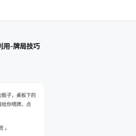
利用-牌局技巧
力骰子，桌板下的
接给你喂牌、点
流 。