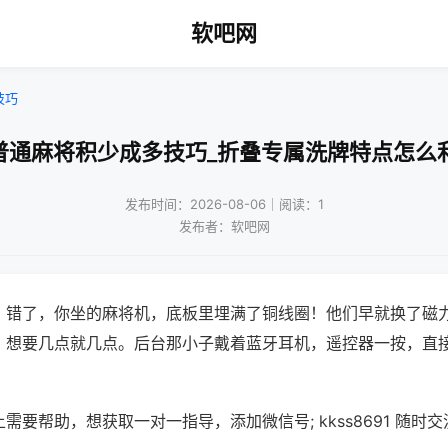
软吧网
技巧
普通麻将积少成多技巧_折叠专属洗牌特点怎么
发布时间：2026-08-06｜阅读：1
发布者：软吧网
？错了，你坐的麻将机，底板里埋满了铜线圈！他们早就换了磁
，想要几点就几点。后台那小子戴着蓝牙耳机，遥控器一按，直
需要帮助，想获取一对一指导，添加微信号; kkss8691 随时交