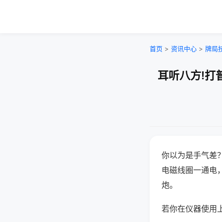
首页
>
资讯中心
>
牌局
耳听八方!打
你以为是手气差
电磁线圈一通电
炮。
若你在仪器使用上