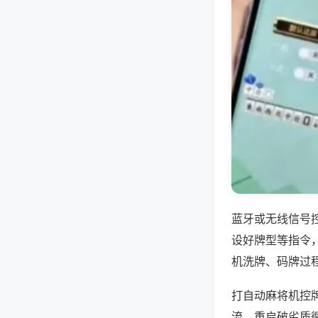
蓝牙或无线信号
设好牌型等指令
机洗牌、码牌过
打自动麻将机控
流、重启破劣质循