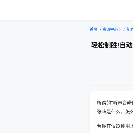
首页
>
资讯中心
>
万能
轻松制胜!自
所谓的"听声音辨
张牌是什么，怎
若你在仪器使用上