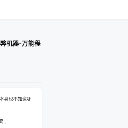
弊机器-万能程
器本身也不知道哪
。
流 。