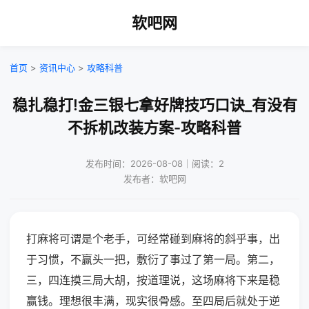
软吧网
首页
>
资讯中心
>
攻略科普
稳扎稳打!金三银七拿好牌技巧口诀_有没有
不拆机改装方案-攻略科普
发布时间：2026-08-08｜阅读：2
发布者：软吧网
打麻将可谓是个老手，可经常碰到麻将的斜乎事，出
于习惯，不赢头一把，敷衍了事过了第一局。第二，
三，四连摸三局大胡，按道理说，这场麻将下来是稳
赢钱。理想很丰满，现实很骨感。至四局后就处于逆