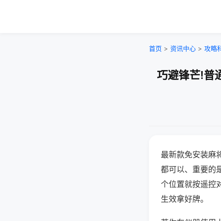
首页
>
资讯中心
>
攻略
巧避锋芒!普
最新款免安装麻
都可以、重要的是
个位置就按遥控
生效拿好牌。