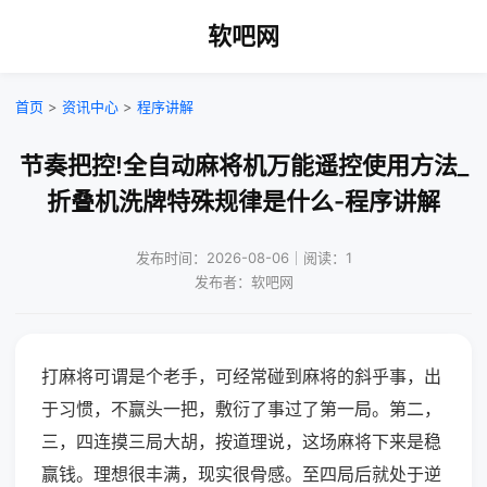
软吧网
首页
>
资讯中心
>
程序讲解
节奏把控!全自动麻将机万能遥控使用方法_
折叠机洗牌特殊规律是什么-程序讲解
发布时间：2026-08-06｜阅读：1
发布者：软吧网
打麻将可谓是个老手，可经常碰到麻将的斜乎事，出
于习惯，不赢头一把，敷衍了事过了第一局。第二，
三，四连摸三局大胡，按道理说，这场麻将下来是稳
赢钱。理想很丰满，现实很骨感。至四局后就处于逆