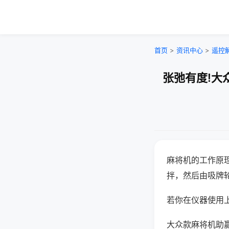
首页
>
资讯中心
>
遥控
张弛有度!大
麻将机的工作原
拌，然后由吸牌
若你在仪器使用上
大众款麻将机助