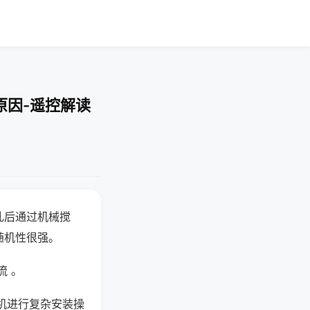
原因-遥控解读
乱后通过机械搅
随机性很强。
流 。
机进行复杂安装操